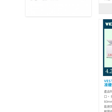
VE
凍櫃V
產品特
口。
80
能達到
範圍在