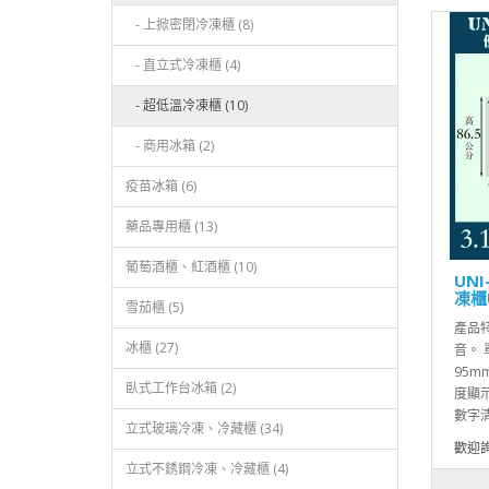
- 上掀密閉冷凍櫃 (8)
- 直立式冷凍櫃 (4)
- 超低溫冷凍櫃 (10)
- 商用冰箱 (2)
疫苗冰箱 (6)
藥品專用櫃 (13)
葡萄酒櫃、紅酒櫃 (10)
UN
凍櫃U
雪茄櫃 (5)
產品
冰櫃 (27)
音。
95m
臥式工作台冰箱 (2)
度顯示
數字清
立式玻璃冷凍、冷藏櫃 (34)
歡迎
立式不銹鋼冷凍、冷藏櫃 (4)