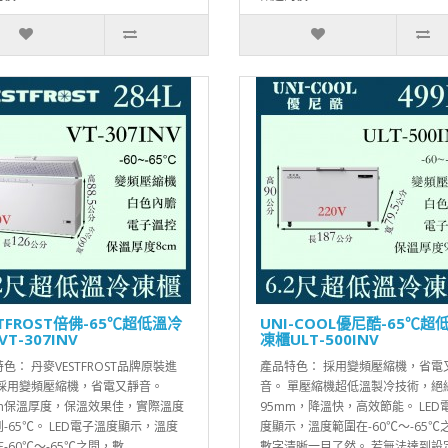
STFROST倍佛-65℃超低溫冷
UNI-COOL優尼酷-65℃超
T-307INV
凍櫃ULT-500INV
色： 丹麥VESTFROST品牌原裝進
產品特色： 採用變頻壓縮機，省電
 採用變頻壓縮機，省電又靜音。
音。 單壓縮機超低溫製冷技術，絕
mm保溫厚度，保溫效果佳，實際溫度
95mm，降溫快，高效節能。 LED
-65℃。 LED電子溫度顯示，溫度
度顯示，溫度範圍在-60℃～-65℃
-60℃～-65℃之間，數..
數字清晰一目了然。 若無法達到設定