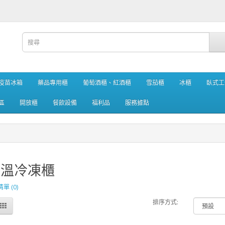
疫苗冰箱
藥品專用櫃
葡萄酒櫃、紅酒櫃
雪茄櫃
冰櫃
臥式工
區
開放櫃
餐飲設備
福利品
服務據點
低溫冷凍櫃
 (0)
排序方式: