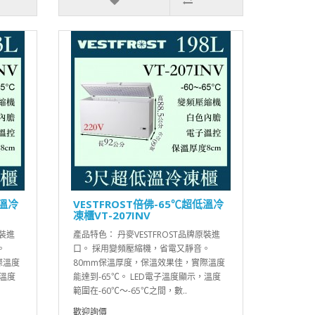
低溫冷
VESTFROST倍佛-65℃超低溫冷
凍櫃VT-207INV
原裝進
產品特色： 丹麥VESTFROST品牌原裝進
。
口。 採用變頻壓縮機，省電又靜音。
際溫度
80mm保溫厚度，保溫效果佳，實際溫度
，溫度
能達到-65℃。 LED電子溫度顯示，溫度
範圍在-60℃～-65℃之間，數..
歡迎詢價