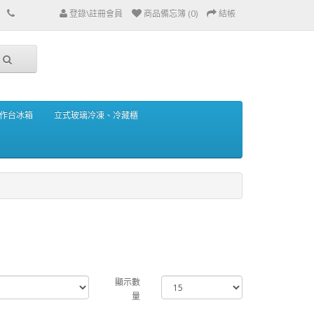
登錄\註冊會員
商品備忘簿 (0)
結帳
作台冰箱
立式玻璃冷凍、冷藏櫃
顯示數
量