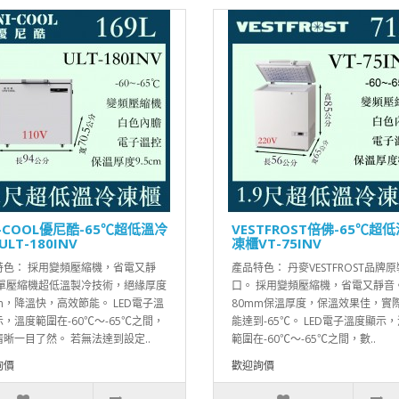
I-COOL優尼酷-65℃超低溫冷
VESTFROST倍佛-65℃超
LT-180INV
凍櫃VT-75INV
特色： 採用變頻壓縮機，省電又靜
產品特色： 丹麥VESTFROST品牌
 單壓縮機超低溫製冷技術，絕緣厚度
口。 採用變頻壓縮機，省電又靜音
m，降溫快，高效節能。 LED電子溫
80mm保溫厚度，保溫效果佳，實
，溫度範圍在-60℃～-65℃之間，
能達到-65℃。 LED電子溫度顯示
晰一目了然。 若無法達到設定..
範圍在-60℃～-65℃之間，數..
詢價
歡迎詢價