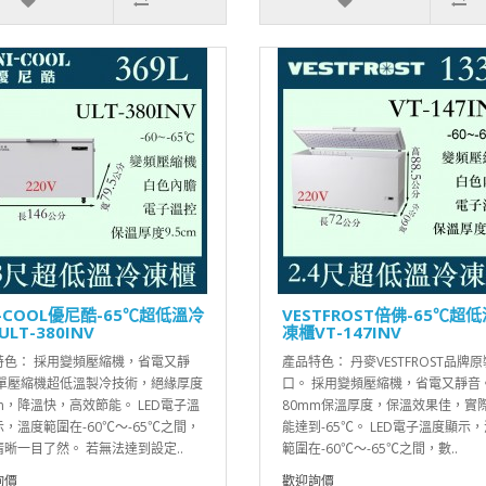
I-COOL優尼酷-65℃超低溫冷
VESTFROST倍佛-65℃超
LT-380INV
凍櫃VT-147INV
特色： 採用變頻壓縮機，省電又靜
產品特色： 丹麥VESTFROST品牌
 單壓縮機超低溫製冷技術，絕緣厚度
口。 採用變頻壓縮機，省電又靜音
m，降溫快，高效節能。 LED電子溫
80mm保溫厚度，保溫效果佳，實
，溫度範圍在-60℃～-65℃之間，
能達到-65℃。 LED電子溫度顯示
晰一目了然。 若無法達到設定..
範圍在-60℃～-65℃之間，數..
詢價
歡迎詢價