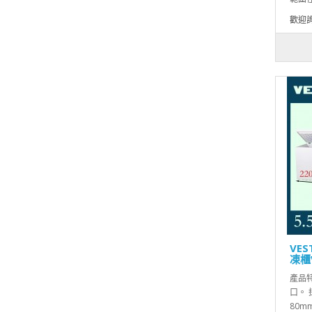
歡迎
VE
凍櫃V
產品特
口。
80