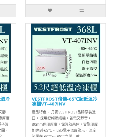
低溫冷
VESTFROST倍佛-65℃超低溫冷
凍櫃VT-407INV
又靜
產品特色： 丹麥VESTFROST品牌原裝進
緣厚度
口。 採用變頻壓縮機，省電又靜音。
電子溫
80mm保溫厚度，保溫效果佳，實際溫度
之間，
能達到-65℃。 LED電子溫度顯示，溫度
..
範圍在-60℃～-65℃之間，數..