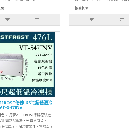
詢價
歡迎詢價
STFROST倍佛-65℃超低溫冷
T-547INV
色： 丹麥VESTFROST品牌原裝進
 採用變頻壓縮機，省電又靜音。
mm保溫厚度，保溫效果佳，實際溫度