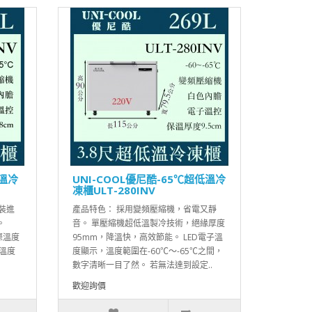
低溫冷
UNI-COOL優尼酷-65℃超低溫冷
凍櫃ULT-280INV
原裝進
產品特色： 採用變頻壓縮機，省電又靜
。
音。 單壓縮機超低溫製冷技術，絕緣厚度
際溫度
95mm，降溫快，高效節能。 LED電子溫
，溫度
度顯示，溫度範圍在-60℃～-65℃之間，
數字清晰一目了然。 若無法達到設定..
歡迎詢價