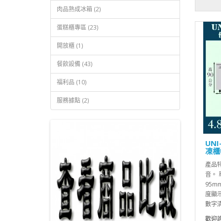
肉品熟成冰箱 (2)
蛋糕櫃專區 (23)
開放櫃 (1)
餐飲設備 (43)
福利品 (10)
服務據點 (2)
UN
凍櫃U
產品
音。
95m
度顯示
數字清
歡迎