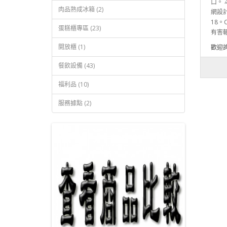
口。 
肉品熟成冰箱 (2)
網設
18
蛋糕櫃專區 (23)
有害輻
開放櫃 (1)
歡迎
餐飲設備 (43)
福利品 (10)
服務據點 (2)