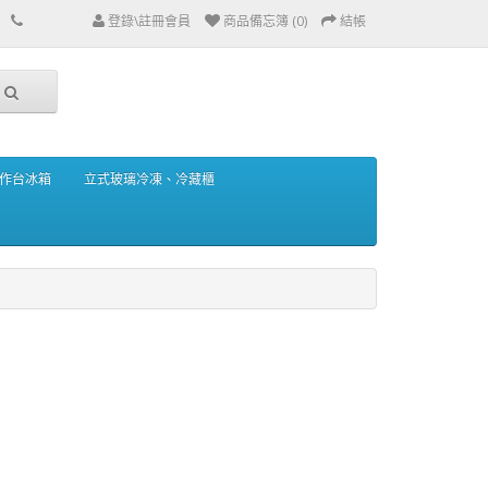
登錄\註冊會員
商品備忘簿 (0)
結帳
作台冰箱
立式玻璃冷凍、冷藏櫃