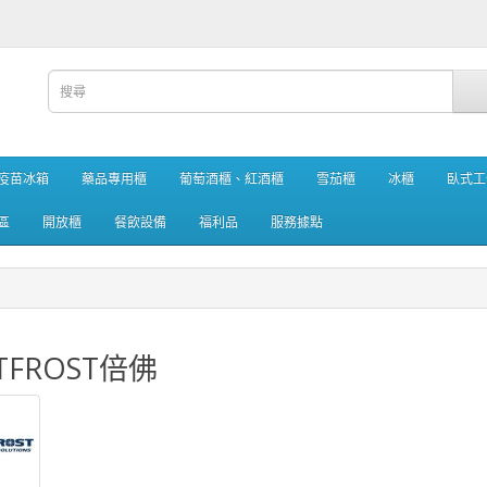
疫苗冰箱
藥品專用櫃
葡萄酒櫃、紅酒櫃
雪茄櫃
冰櫃
臥式工
區
開放櫃
餐飲設備
福利品
服務據點
STFROST倍佛