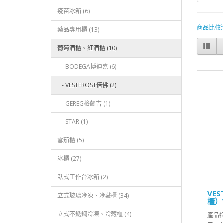
疫苗冰箱 (6)
商品比較清單
藥品專用櫃 (13)
葡萄酒櫃、紅酒櫃 (10)
- BODEGA博迪嘉 (6)
- VESTFROST倍佛 (2)
- GEREG格蘭吉 (1)
- STAR (1)
雪茄櫃 (5)
冰櫃 (27)
臥式工作台冰箱 (2)
VE
立式玻璃冷凍、冷藏櫃 (34)
櫃）V
立式不銹鋼冷凍、冷藏櫃 (4)
產品特