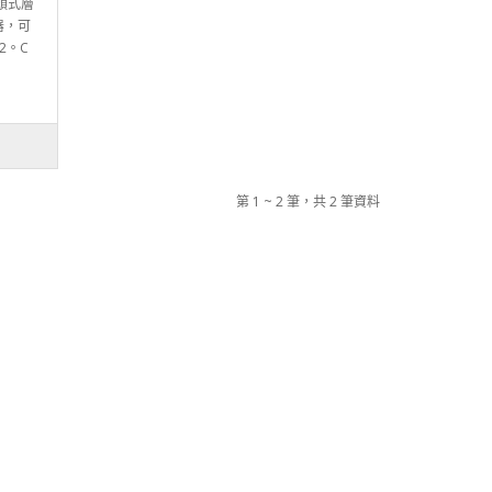
頭式層
器，可
2。C
第 1 ~ 2 筆，共 2 筆資料