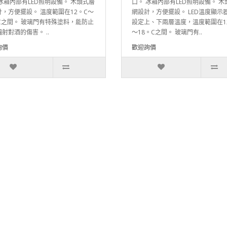
冰箱內部有LED照明設備。 木頭式層
口。 冰箱內部有LED照明設備。 木
計，方便擺設。 溫度範圍在12。C～
網設計，方便擺設。 LED溫度顯示
。C之間。 玻璃門有特殊塗料，能防止
設定上、下兩層溫度，溫度範圍在1
射對酒的傷害。 ..
～18。C之間。 玻璃門有..
詢價
歡迎詢價