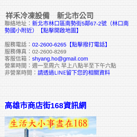
祥禾冷凍設備 新北市公司
聯絡地址：
新北市林口區南勢街5鄰67-2號（林口南
勢國小附近）【點擊開啟地圖】
服務電話：
02-2600-6265
【點擊撥打電話】
服務傳真：02-2600-8269
客服信箱：
shyang.ho@gmail.com
營業時間：週一至周六 早上八點半至下午六點
請透過LINE留下您的相關資料
非營業時間：
高雄市商店街168資訊網