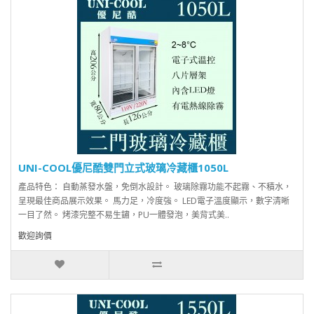
UNI-COOL優尼酷雙門立式玻璃冷藏櫃1050L
產品特色： 自動蒸發水盤，免倒水設計。 玻璃除霧功能不起霧、不積水，
呈現最佳商品展示效果。 馬力足，冷度強。 LED電子溫度顯示，數字清晰
一目了然。 烤漆完整不易生鏽，PU一體發泡，美背式美..
歡迎詢價