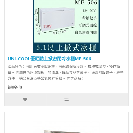
UNI-COOL優尼酷上掀密閉冷凍櫃MF-506
產品特色： 採用高效率壓縮機，搭配環保新冷媒。 機械式溫控，操作簡
單。 內膽白色烤漆鋼板，易清洗、降低食品含菌率。 底部附設輪子，移動
方便。 適合台灣亞熱帶氣候ST等級。 內含商品： ..
歡迎詢價