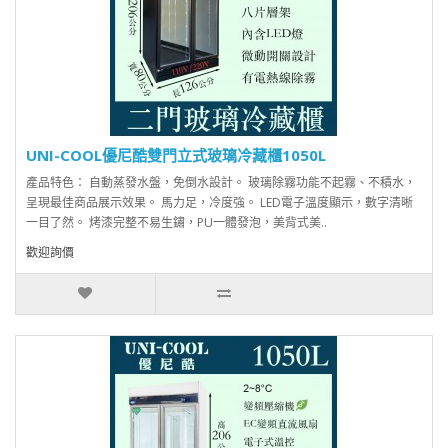
UNI-COOL優尼酷雙門立式玻璃冷藏櫃1050L
產品特色： 自動蒸發水盤，免倒水設計。 玻璃除霧功能不起霧、不積水，
呈現最佳商品展示效果。 馬力足，冷度強。 LED電子溫度顯示，數字清晰
一目了然。 烤漆完整不易生鏽，PU一體發泡，美背式美..
歡迎詢價