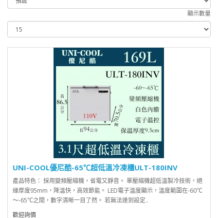
顯示數量
UNI-COOL優尼酷-65℃超低溫冷凍櫃ULT-180INV
產品特色： 採用變頻壓縮機，省電又靜音。 單壓縮機超低溫製冷技術，絕
緣厚度95mm，降溫快，高效節能。 LED電子溫度顯示，溫度範圍在-60℃
～-65℃之間，數字清晰一目了然。 若無法達到設定..
歡迎詢價