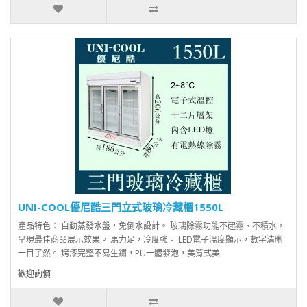
UNI-COOL優尼酷三門立式玻璃冷藏櫃1550L
產品特色： 自動蒸發水盤，免倒水設計。 玻璃除霧功能不起霧、不積水，
呈現最佳商品展示效果。 馬力足，冷度強。 LED電子溫度顯示，數字清晰
一目了然。 烤漆完整不易生鏽，PU一體發泡，美背式美..
歡迎詢價