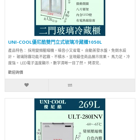
UNI-COOL優尼酷雙門立式玻璃冷藏櫃1050L
產品特色： 採用變頻壓縮機，噪音小又省電。 自動蒸發水盤，免倒水設
計。 玻璃除霧功能不起霧、不積水，呈現最佳商品展示效果。 馬力足，冷
度強。 LED電子溫度顯示，數字清晰一目了然。 烤漆完..
歡迎詢價