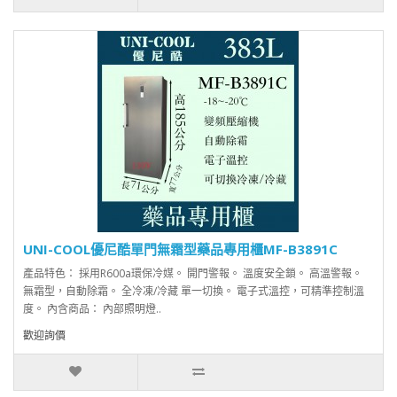
UNI-COOL優尼酷單門無霜型藥品專用櫃MF-B3891C
產品特色： 採用R600a環保冷媒。 開門警報。 溫度安全鎖。 高溫警報。
無霜型，自動除霜。 全冷凍/冷藏 單一切換。 電子式溫控，可精準控制溫
度。 內含商品： 內部照明燈..
歡迎詢價