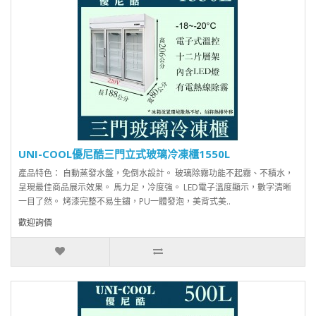
UNI-COOL優尼酷三門立式玻璃冷凍櫃1550L
產品特色： 自動蒸發水盤，免倒水設計。 玻璃除霧功能不起霧、不積水，
呈現最佳商品展示效果。 馬力足，冷度強。 LED電子溫度顯示，數字清晰
一目了然。 烤漆完整不易生鏽，PU一體發泡，美背式美..
歡迎詢價