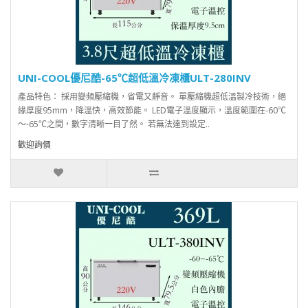
UNI-COOL優尼酷-65℃超低溫冷凍櫃ULT-280INV
產品特色： 採用變頻壓縮機，省電又靜音。 單壓縮機超低溫製冷技術，絕
緣厚度95mm，降溫快，高效節能。 LED電子溫度顯示，溫度範圍在-60℃
～-65℃之間，數字清晰一目了然。 若無法達到設定..
歡迎詢價