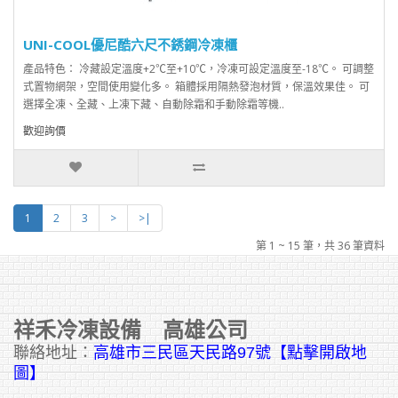
UNI-COOL優尼酷六尺不銹鋼冷凍櫃
產品特色： 冷藏設定溫度+2℃至+10℃，冷凍可設定溫度至-18℃。 可調整
式置物網架，空間使用變化多。 箱體採用隔熱發泡材質，保溫效果佳。 可
選擇全凍、全藏、上凍下藏、自動除霜和手動除霜等機..
歡迎詢價
1
2
3
>
>|
第 1 ~ 15 筆，共 36 筆資料
祥禾冷凍設備 高雄公司
聯絡地址：
高雄市三民區天民路97號【點擊開啟地
圖】