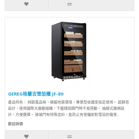
GEREG格蘭吉雪茄櫃 JF-80
產品特色： 純歐風品味，模擬地窖環境，專業型收藏家指定使用。 超靜音
設計，使用國際大廠壓縮機，下盤穩固開門時不易晃動。 抽屜式層網設
計，方便選擇。 玻璃門有特殊塗料，能防止有害輻射對雪茄的傷害..
歡迎詢價