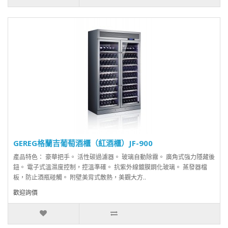
GEREG格蘭吉葡萄酒櫃（紅酒櫃）JF-900
產品特色： 豪華把手。 活性碳過濾器。 玻璃自動除霧。 廣角式強力隱藏後
鈕。 電子式溫濕度控制，控溫準確。 抗紫外線鍍膜鋼化玻璃。 蒸發器檔
板，防止酒瓶碰觸。 附壁美背式散熱，美觀大方..
歡迎詢價