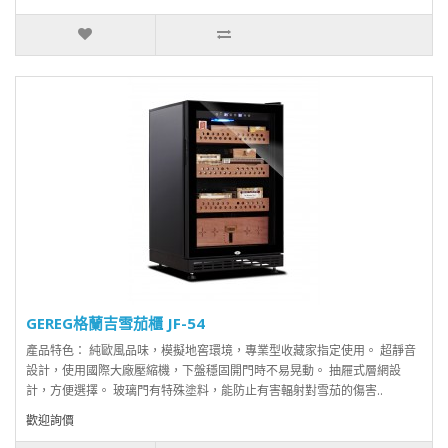
GEREG格蘭吉雪茄櫃 JF-54
產品特色： 純歐風品味，模擬地窖環境，專業型收藏家指定使用。 超靜音
設計，使用國際大廠壓縮機，下盤穩固開門時不易晃動。 抽屜式層網設
計，方便選擇。 玻璃門有特殊塗料，能防止有害輻射對雪茄的傷害..
歡迎詢價