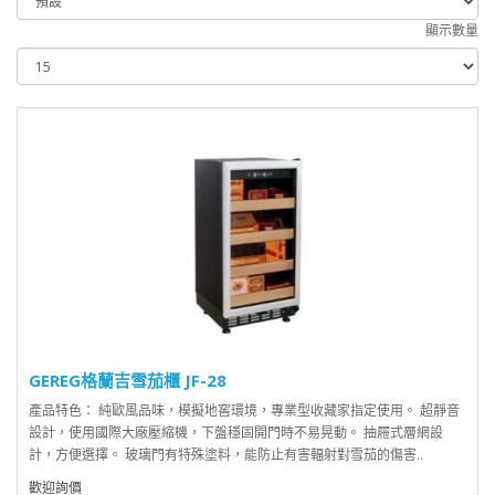
顯示數量
GEREG格蘭吉雪茄櫃 JF-28
產品特色： 純歐風品味，模擬地窖環境，專業型收藏家指定使用。 超靜音
設計，使用國際大廠壓縮機，下盤穩固開門時不易晃動。 抽屜式層網設
計，方便選擇。 玻璃門有特殊塗料，能防止有害輻射對雪茄的傷害..
歡迎詢價