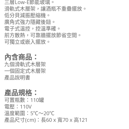
三層Low-E節能玻璃。
滑軌式木層架，讓酒瓶不重疊擺放。
低分貝減振壓縮機。
廣角式強力隱藏後鈕。
電子式溫控，控溫準確。
前方散熱，可靠牆擺放節省空間。
可獨立或嵌入擺放。
內含商品：
九個滑軌式木層架
一個固定式木層架
產品說明書
產品規格：
可置瓶數：110罐
電壓：110V
溫度範圍：5℃～20℃
產品尺寸(cm)：長60 x 寬70 x 高121