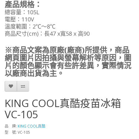
產品規格：
總容量：105L
電壓：110V
溫度範圍：2℃～8℃
商品尺寸(cm)：長47 x寬58 x 高90
※商品文案為原廠(廠商)所提供，商品
網頁圖片因拍攝與螢幕解析等原因，圖
片的顏色顯示會有些許差異，實際情況
以廠商出貨為主。
KING COOL真酷疫苗冰箱
VC-105
品 牌:
KING COOL真酷
型 號: VC-105