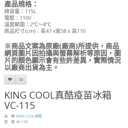
產品規格：
總容量：115L
電壓：110V
溫度範圍：2℃～8℃
商品尺寸(cm)：長47 x寬58 x 高110
※商品文案為原廠(廠商)所提供，商品
網頁圖片因拍攝與螢幕解析等原因，圖
片的顏色顯示會有些許差異，實際情況
以廠商出貨為主。
KING COOL真酷疫苗冰箱
VC-115
品 牌:
KING COOL真酷
型 號: VC-115