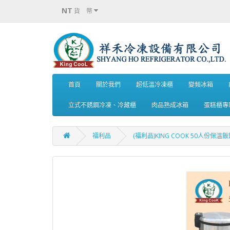
NT
貨 幣
首頁
關於我們
超低溫冷凍櫃
變頻冰箱
立式不銹鋼冷凍、冷藏櫃
肉品熟成冰箱
蛋糕櫃專
福利品
(福利品)KING COOK 50人份保溫