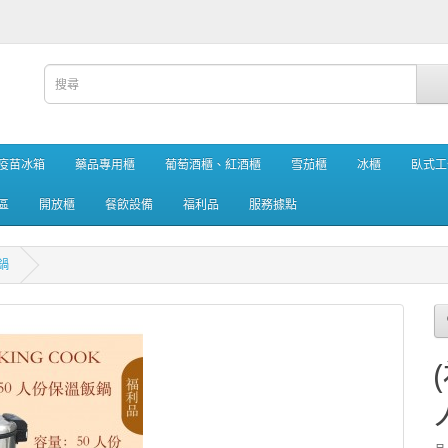
疫苗冰箱
藥品專用櫃
葡萄酒櫃、紅酒櫃
雪茄櫃
冰櫃
臥式工
區
開放櫃
餐飲設備
福利品
服務據點
飯鍋