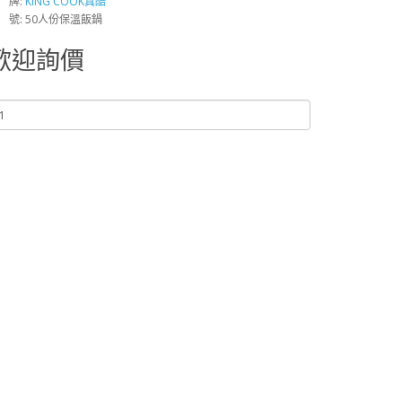
 牌:
KING COOK真酷
 號: 50人份保溫飯鍋
歡迎詢價