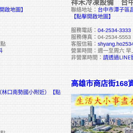
祥禾冷凍設備 台
擊開啟地圖】
聯絡地址：
台中市潭子區昌
【點擊開啟地圖】
服務電話：
04-2534-3333
服務傳真：04-2534-5553
六點
客服信箱：
shyang.ho253
料
營業時間：週一至周六 早
請透過LIN
非營業時間：
高雄市商店街168
號（林口南勢國小附近）【點