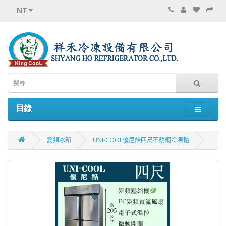
NT
目錄
變頻冰箱
UNI-COOL優尼酷四尺不銹鋼冷凍櫃