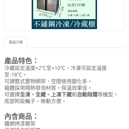
商品介紹
產品特色：
冷藏設定溫度+2℃至+10℃，冷凍可設定溫度
至-18℃。
可調整式置物網架，空間使用變化多。
箱體採用隔熱發泡材質，保溫效果佳。
可選擇
全凍、全藏、上凍下藏
和
自動除霜
等機型。
底部附設輪子，移動方便。
內含商品：
鐵網烤漆層架