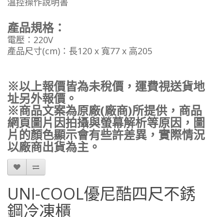
溫控操作說明書
產品規格：
電壓：220V
產品尺寸(cm)：長120 x 寬77 x 高205
※以上報價皆為未稅價，運費視送貨地
址另外報價。
※商品文案為原廠(廠商)所提供，商品
網頁圖片因拍攝與螢幕解析等原因，圖
片的顏色顯示會有些許差異，實際情況
以廠商出貨為主。
UNI-COOL優尼酷四尺不銹
鋼冷凍櫃