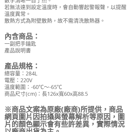
數字清晰一目了然。
若無法達到設定溫度時，會自動響起警報聲，以提醒
溫度異常。
散熱方式為附壁散熱，故不需清洗散熱器。
內含商品：
一副把手鑰匙
產品說明書
產品規格：
總容量：284L
電壓：220V
溫度範圍：-60℃～-65℃
商品尺寸(cm)：長126x寬60x高88.5
※商品文案為原廠(廠商)所提供，商品
網頁圖片因拍攝與螢幕解析等原因，圖
片的顏色顯示會有些許差異，實際情況
以廠商出貨為主。