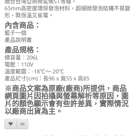
適合台灣亞熱帶氣候ST等級。
65mm高密度環保發泡材料，超細微發泡結構不易變
形，既保溫又省電。
內含商品：
籃子一個
產品說明書
產品規格：
總容量：206L
電壓：110V
溫度範圍：-18℃～-20℃
產品尺寸(cm)：長96 x 寬55 x 高85
※商品文案為原廠(廠商)所提供，商品
網頁圖片因拍攝與螢幕解析等原因，圖
片的顏色顯示會有些許差異，實際情況
以廠商出貨為主。