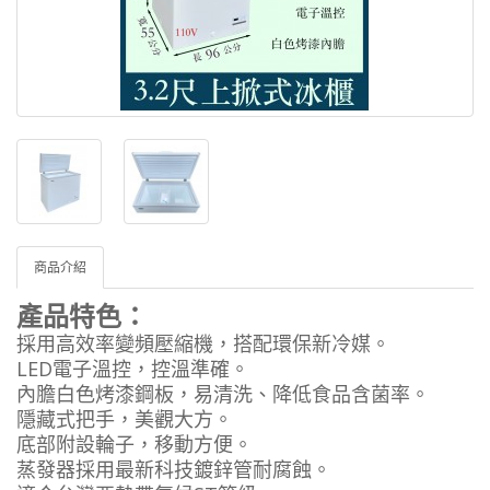
商品介紹
產品特色：
採用高效率變頻壓縮機，搭配環保新冷媒。
LED電子溫控，控溫準確。
內膽白色烤漆鋼板，易清洗、降低食品含菌率。
隱藏式把手，美觀大方。
底部附設輪子，移動方便。
蒸發器採用最新科技鍍鋅管耐腐蝕。