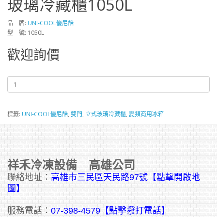
玻璃冷藏櫃1050L
品 牌:
UNI-COOL優尼酷
型 號: 1050L
歡迎詢價
標籤:
UNI-COOL優尼酷
,
雙門
,
立式玻璃冷藏櫃
,
變頻商用冰箱
祥禾冷凍設備 高雄公司
聯絡地址：
高雄市三民區天民路97號【點擊開啟地
圖】
服務電話：
07-398-4579【點擊撥打電話】