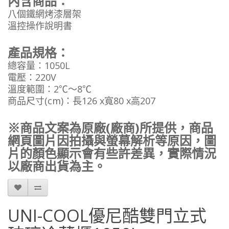
內含商品：
八個鐵網烤漆層架
溫控操作說明書
產品規格：
總容量：1050L
電壓：220V
溫度範圍：2℃～8℃
商品尺寸(cm)：長126 x寬80 x高207
※商品文案為原廠(廠商)所提供，商品
網頁圖片因拍攝與螢幕解析等原因，圖
片的顏色顯示會有些許差異，實際情況
以廠商出貨為主。
UNI-COOL優尼酷雙門立式