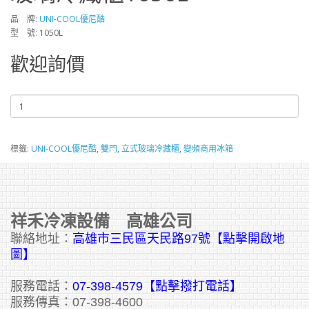
品 牌:
UNI-COOL優尼酷
型 號: 1050L
歡迎詢價
標籤:
UNI-COOL優尼酷
,
雙門
,
立式玻璃冷藏櫃
,
變頻商用冰箱
祥禾冷凍設備 高雄公司
聯絡地址：
高雄市三民區天民路97號【點擊開啟地
圖】
服務電話：
07-398-4579【點擊撥打電話】
服務傳真：07-398-4600