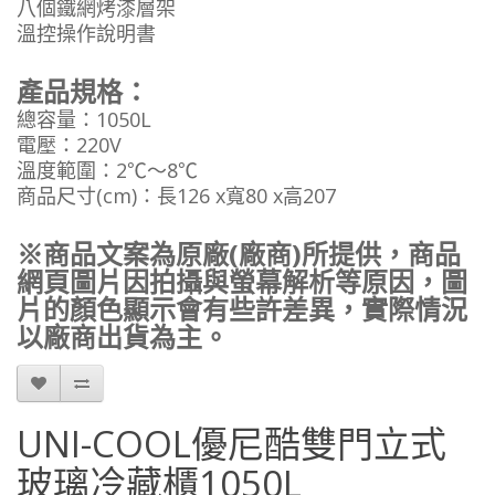
八個鐵網烤漆層架
溫控操作說明書
產品規格：
總容量：1050L
電壓：220V
溫度範圍：2℃～8℃
商品尺寸(cm)：長126 x寬80 x高207
※商品文案為原廠(廠商)所提供，商品
網頁圖片因拍攝與螢幕解析等原因，圖
片的顏色顯示會有些許差異，實際情況
以廠商出貨為主。
UNI-COOL優尼酷雙門立式
玻璃冷藏櫃1050L