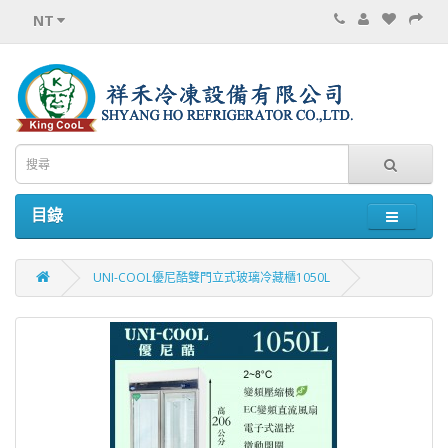
NT
目錄
UNI-COOL優尼酷雙門立式玻璃冷藏櫃1050L