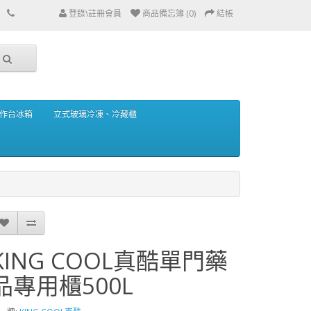
登錄\註冊會員
商品備忘簿 (0)
結帳
作台冰箱
立式玻璃冷凍、冷藏櫃
KING COOL真酷單門藥
品專用櫃500L