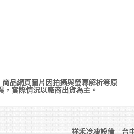
，商品網頁圖片因拍攝與螢幕解析等原
異，實際情況以廠商出貨為主。
祥禾冷凍設備 台