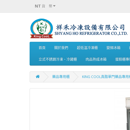
NT
貨 幣
首頁
關於我們
超低溫冷凍櫃
變頻冰箱
立式不銹鋼冷凍、冷藏櫃
肉品熟成冰箱
蛋糕櫃專
藥品專用櫃
KING COOL真酷單門藥品專用櫃