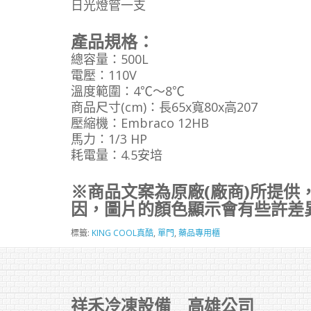
日光燈管一支
產品規格：
總容量：500L
電壓：110V
溫度範圍：4℃～8℃
商品尺寸(cm)：長65x寬80x高207
壓縮機：Embraco 12HB
馬力：1/3 HP
耗電量：4.5安培
※商品文案為原廠(廠商)所提供
因，圖片的顏色顯示會有些許差
標籤:
KING COOL真酷
,
單門
,
藥品專用櫃
祥禾冷凍設備 高雄公司