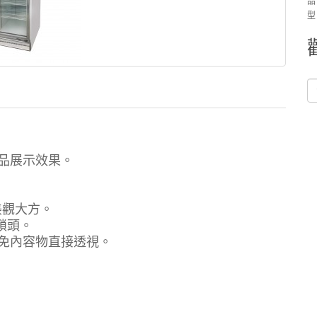
品
型
品展示效果。
美觀大方。
鎖頭。
免內容物直接透視。