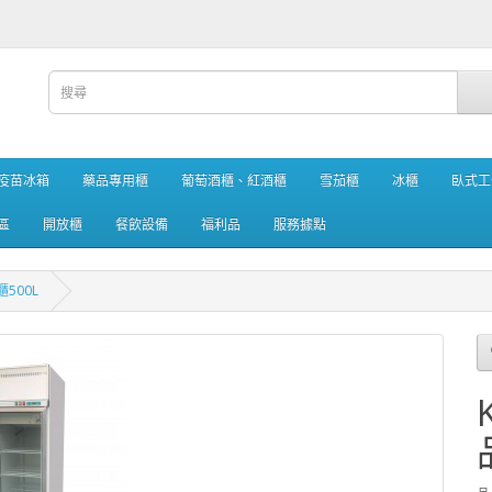
疫苗冰箱
藥品專用櫃
葡萄酒櫃、紅酒櫃
雪茄櫃
冰櫃
臥式工
區
開放櫃
餐飲設備
福利品
服務據點
500L