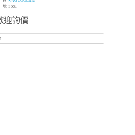
 牌:
KING COOL真酷
 號: 500L
歡迎詢價