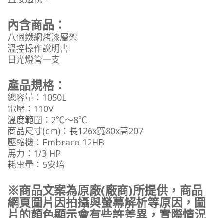
內含商品：
八個鐵網烤漆層架
溫控操作說明書
日光燈管一支
產品規格：
總容量：1050L
電壓：110V
溫度範圍：2℃～8℃
商品尺寸(cm)：長126x寬80x高207
壓縮機：Embraco 12HB
馬力：1/3 HP
耗電量：5安培
※商品文案為原廠(廠商)所提供，商品
網頁圖片因拍攝與螢幕解析等原因，圖
片的顏色顯示會有些許差異，實際情況