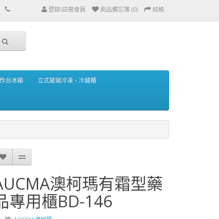
登錄\註冊會員
商品備忘簿 (0)
結帳
作台冰箱
立式玻璃冷凍、冷藏櫃
AUCMA澳柯瑪有霜型藥
品專用櫃BD-146