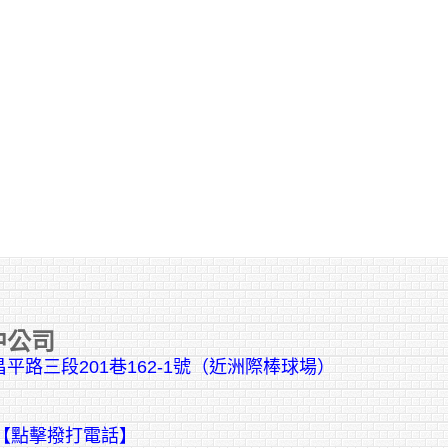
中公司
平路三段201巷162-1號（近洲際棒球場）
【點擊撥打電話】