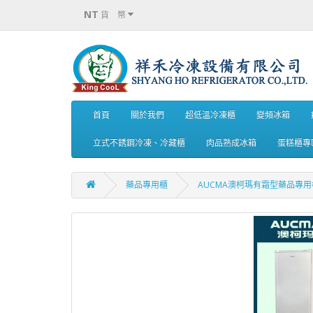
NT
貨 幣
首頁
關於我們
超低溫冷凍櫃
變頻冰箱
立式不銹鋼冷凍、冷藏櫃
肉品熟成冰箱
蛋糕櫃專
藥品專用櫃
AUCMA澳柯瑪有霜型藥品專用櫃