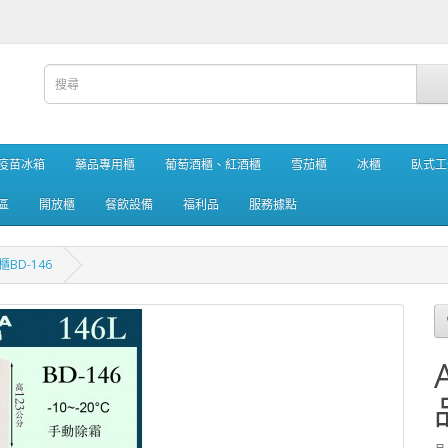
疫苗冰箱
藥品專用櫃
葡萄酒櫃、紅酒櫃
雪茄櫃
冰櫃
臥式工
區
開放櫃
餐飲設備
福利品
服務據點
BD-146