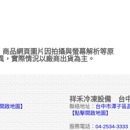
，商品網頁圖片因拍攝與螢幕解析等原
異，實際情況以廠商出貨為主。
祥禾冷凍設備 台
擊開啟地圖】
聯絡地址：
台中市潭子區昌
【點擊開啟地圖】
服務電話：
04-2534-3333