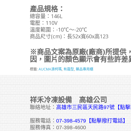
產品規格：
總容量：146L
電壓：110V
溫度範圍：-10℃～-20℃
商品尺寸(cm)：長52x寬60x高123
※商品文案為原廠(廠商)所提供
因，圖片的顏色顯示會有些許差
標籤:
AUCMA澳柯瑪
,
有霜型
,
藥品專用櫃
祥禾冷凍設備 高雄公司
聯絡地址：
高雄市三民區天民路97號【點
服務電話：
07-398-4579【點擊撥打電話】
服務傳真：07-398-4600