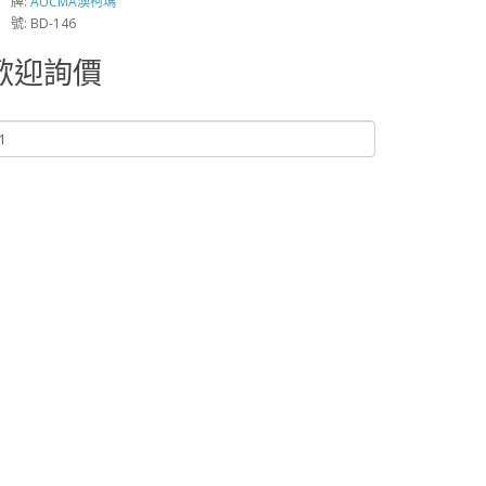
 牌:
AUCMA澳柯瑪
 號: BD-146
歡迎詢價