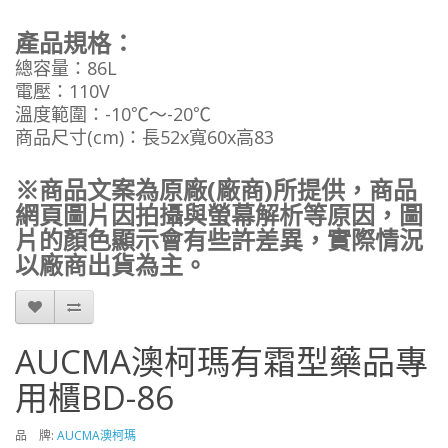
產品規格：
總容量：86L
電壓：110V
溫度範圍：-10℃～-20℃
商品尺寸(cm)：長52x寬60x高83
※商品文案為原廠(廠商)所提供，商品
網頁圖片因拍攝與螢幕解析等原因，圖
片的顏色顯示會有些許差異，實際情況
以廠商出貨為主。
AUCMA澳柯瑪有霜型藥品專
用櫃BD-86
品 牌:
AUCMA澳柯瑪