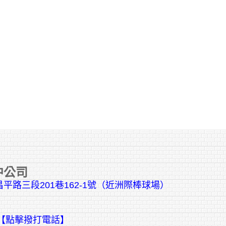
中公司
平路三段201巷162-1號（近洲際棒球場）
【點擊撥打電話】