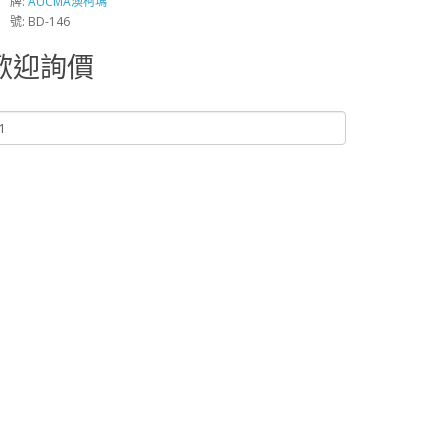
 牌:
AUCMA澳柯瑪
 號: BD-146
歡迎詢價