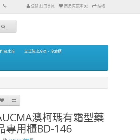
登錄\註冊會員
商品備忘簿 (0)
結帳
作台冰箱
立式玻璃冷凍、冷藏櫃
AUCMA澳柯瑪有霜型藥
品專用櫃BD-146