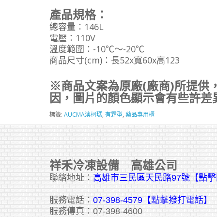
產品規格：
總容量：146L
電壓：110V
溫度範圍：-10℃～-20℃
商品尺寸(cm)：長52x寬60x高123
※商品文案為原廠(廠商)所提供
因，圖片的顏色顯示會有些許差
標籤:
AUCMA澳柯瑪
,
有霜型
,
藥品專用櫃
祥禾冷凍設備 高雄公司
聯絡地址：
高雄市三民區天民路97號【點
服務電話：
07-398-4579【點擊撥打電話】
服務傳真：07-398-4600