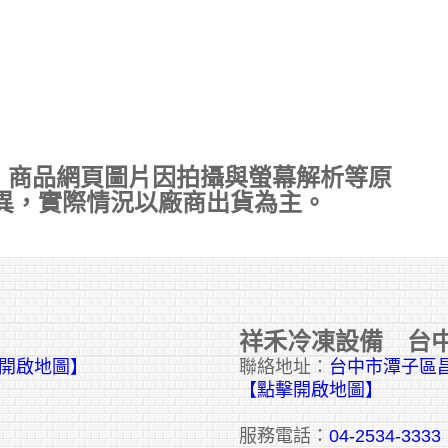
，商品網頁圖片因拍攝與螢幕解析等原
異，實際情況以廠商出貨為主。
祥禾冷凍設備 台
擊開啟地圖】
聯絡地址：
台中市潭子區昌
【點擊開啟地圖】
服務電話：
04-2534-3333