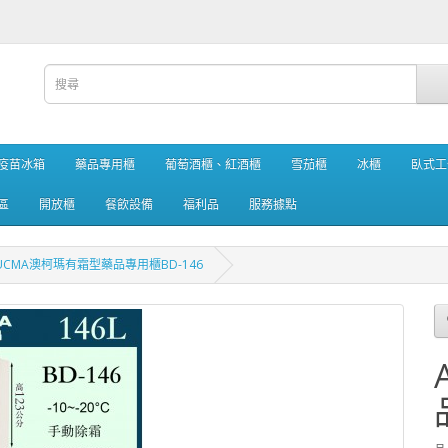
疫苗冰箱
藥品專用櫃
葡萄酒櫃、紅酒櫃
雪茄櫃
冰櫃
臥式工
區
開放櫃
餐飲設備
福利品
服務據點
UCMA澳柯瑪有霜型藥品專用櫃BD-146