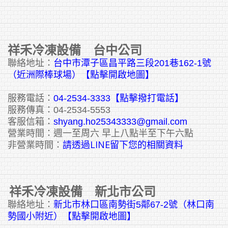
祥禾冷凍設備 台中公司
聯絡地址：
台中市潭子區昌平路三段201巷162-1號
（近洲際棒球場）【點擊開啟地圖】
服務電話：
04-2534-3333
【點擊撥打電話】
服務傳真：04-2534-5553
客服信箱：
shyang.ho25343333@gmail.com
營業時間：週一至周六 早上八點半至下午六點
請透過LINE留下您的相關資料
非營業時間：
祥禾冷凍設備 新北市公司
聯絡地址：
新北市林口區南勢街5鄰67-2號（林口南
勢國小附近）【點擊開啟地圖】