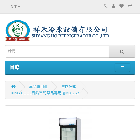
NT
目錄
藥品專用櫃
單門冰箱
KING COOL真酷單門藥品專用櫃MD-258