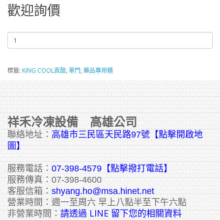
歡迎詢價
標籤:
KING COOL真酷
,
單門
,
藥品專用櫃
祥禾冷凍設備 高雄公司
聯絡地址：
高雄市三民區天民路97號【點擊開啟地
圖】
服務電話：
07-398-4579【點擊撥打電話】
服務傳真：07-398-4600
客服信箱：
shyang.ho@msa.hinet.net
營業時間：週一至周六 早上八點半至下午六點
請透過 LINE 留下您的相關資料
非營業時間：