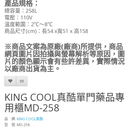
產品規格：
總容量：258L
電壓：110V
溫度範圍：2℃～8℃
商品尺寸(cm)：長54 x寬51 x 高158
※商品文案為原廠(廠商)所提供，商品
網頁圖片因拍攝與螢幕解析等原因，圖
片的顏色顯示會有些許差異，實際情況
以廠商出貨為主。
KING COOL真酷單門藥品專
用櫃MD-258
品 牌:
KING COOL真酷
型 號: MD-258