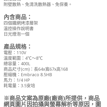
附壁散熱、免清洗散熱器、免保養。
內含商品：
四個鐵網烤漆層架
溫控操作說明書
日光燈泡一個
產品規格：
電壓：110V
溫度範圍：4℃～8℃
總容量：400L
商品尺寸(cm)：長64x寬67x高168
壓縮機：Embraco 8.5HB
馬力：1/4 HP
耗電量：3.5安培
※商品文案為原廠(廠商)所提供，商品
網頁圖片因拍攝與螢幕解析等原因，圖