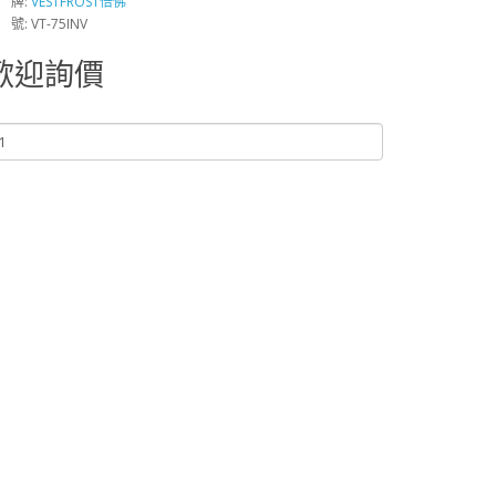
 牌:
VESTFROST倍佛
 號: VT-75INV
歡迎詢價