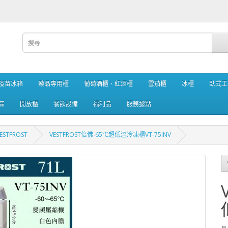
疫苗冰箱
藥品專用櫃
葡萄酒櫃、紅酒櫃
雪茄櫃
冰櫃
臥式工
區
開放櫃
餐飲設備
福利品
服務據點
ESTFROST
VESTFROST倍佛-65℃超低溫冷凍櫃VT-75INV