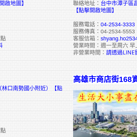
擊開啟地圖】
聯絡地址：
台中市潭子區昌
【點擊開啟地圖】
服務電話：
04-2534-3333
服務傳真：04-2534-5553
六點
客服信箱：
shyang.ho253
料
營業時間：週一至周六 早
請透過LIN
非營業時間：
高雄市商店街168
號（林口南勢國小附近）【點
六點