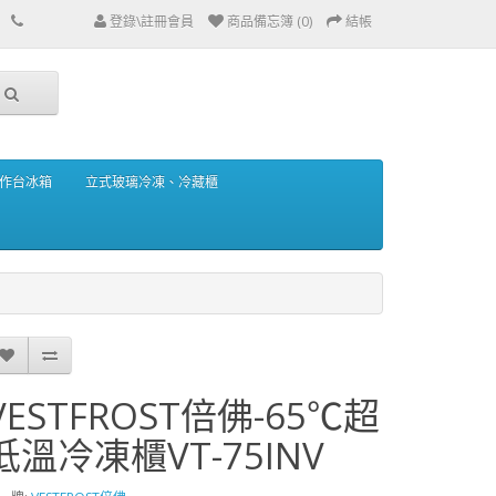
登錄\註冊會員
商品備忘簿 (0)
結帳
作台冰箱
立式玻璃冷凍、冷藏櫃
VESTFROST倍佛-65℃超
低溫冷凍櫃VT-75INV