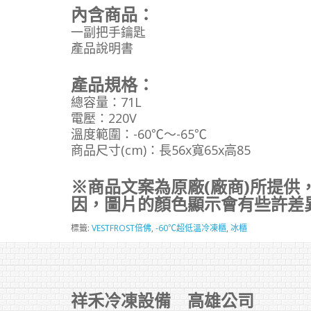
內含商品：
一副把手鑰匙
產品說明書
產品規格：
總容量：71L
電壓：220V
溫度範圍：-60℃～-65℃
商品尺寸(cm)：長56x寬65x高85
※商品文案為原廠(廠商)所提供
因，圖片的顏色顯示會有些許差
標籤:
VESTFROST倍佛
,
-60℃超低溫冷凍櫃
,
冰櫃
祥禾冷凍設備 高雄公司