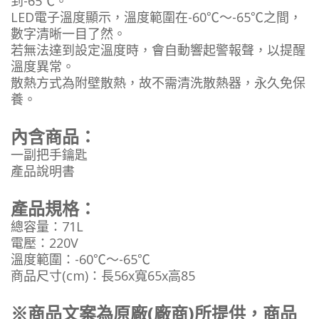
到-65℃。
LED電子溫度顯示，溫度範圍在-60℃～-65℃之間，
數字清晰一目了然。
若無法達到設定溫度時，會自動響起警報聲，以提醒
溫度異常。
散熱方式為附壁散熱，故不需清洗散熱器，永久免保
養。
內含商品：
一副把手鑰匙
產品說明書
產品規格：
總容量：71L
電壓：220V
溫度範圍：-60℃～-65℃
商品尺寸(cm)：長56x寬65x高85
※商品文案為原廠(廠商)所提供，商品