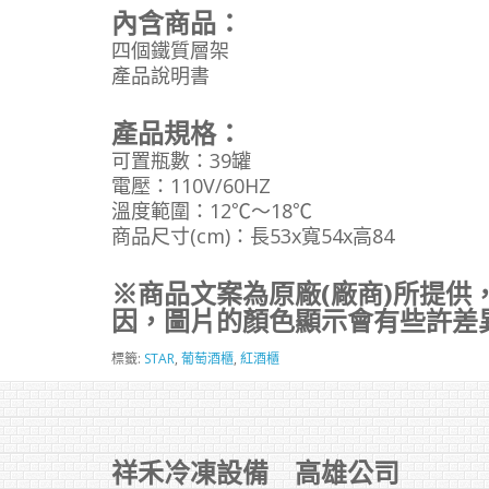
內含商品：
四個鐵質層架
產品說明書
產品規格：
可置瓶數：39罐
電壓：110V/60HZ
溫度範圍：12℃～18℃
商品尺寸(cm)：長53x寬54x高84
※商品文案為原廠(廠商)所提供
因，圖片的顏色顯示會有些許差
標籤:
STAR
,
葡萄酒櫃
,
紅酒櫃
祥禾冷凍設備 高雄公司