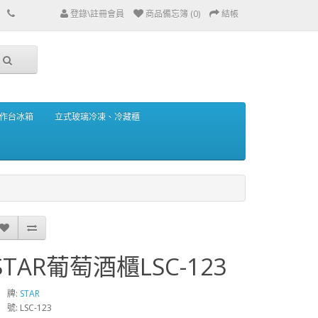
登錄\註冊會員
商品備忘簿 (0)
結帳
作台冰箱
立式玻璃冷凍、冷藏櫃
STAR葡萄酒櫃LSC-123
 牌:
STAR
 號: LSC-123