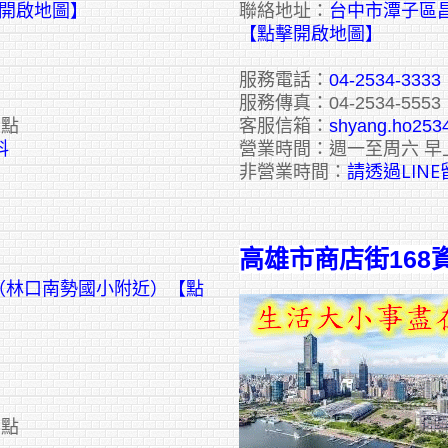
擊開啟地圖】
聯絡地址：
台中市潭子區昌
【點擊開啟地圖】
服務電話：
04-2534-3333
服務傳真：04-2534-5553
六點
客服信箱：
shyang.ho253
料
營業時間：週一至周六 早
請透過LIN
非營業時間：
高雄市商店街168
號（林口南勢國小附近）【點
六點