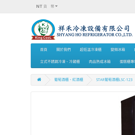
NT
貨 幣
首頁
關於我們
超低溫冷凍櫃
變頻冰箱
立式不銹鋼冷凍、冷藏櫃
肉品熟成冰箱
蛋糕櫃專
葡萄酒櫃、紅酒櫃
STAR葡萄酒櫃LSC-123