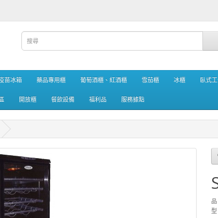
疫苗冰箱
藥品專用櫃
葡萄酒櫃、紅酒櫃
雪茄櫃
冰櫃
臥式工
區
開放櫃
餐飲設備
福利品
服務據點
品
型