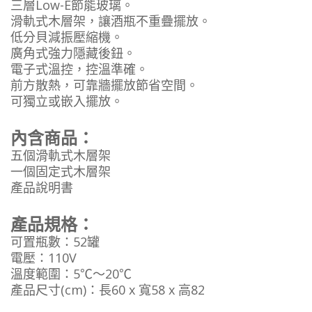
三層Low-E節能玻璃。
滑軌式木層架，讓酒瓶不重疊擺放。
低分貝減振壓縮機。
廣角式強力隱藏後鈕。
電子式溫控，控溫準確。
前方散熱，可靠牆擺放節省空間。
可獨立或嵌入擺放。
內含商品：
五個滑軌式木層架
一個固定式木層架
產品說明書
產品規格：
可置瓶數：52罐
電壓：110V
溫度範圍：5℃～20℃
產品尺寸(cm)：長60 x 寬58 x 高82