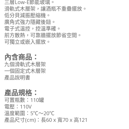
三層Low-E節能玻璃。
滑軌式木層架，讓酒瓶不重疊擺放。
低分貝減振壓縮機。
廣角式強力隱藏後鈕。
電子式溫控，控溫準確。
前方散熱，可靠牆擺放節省空間。
可獨立或嵌入擺放。
內含商品：
九個滑軌式木層架
一個固定式木層架
產品說明書
產品規格：
可置瓶數：110罐
電壓：110V
溫度範圍：5℃～20℃
產品尺寸(cm)：長60 x 寬70 x 高121