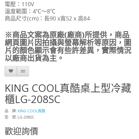
電壓：110V
溫度範圍：4℃～8℃
商品尺寸(cm)：長90 x寬52 x 高84
※商品文案為原廠(廠商)所提供，商品
網頁圖片因拍攝與螢幕解析等原因，圖
片的顏色顯示會有些許差異，實際情況
以廠商出貨為主。
KING COOL真酷桌上型冷藏
櫃LG-208SC
品 牌:
KING COOL真酷
型 號: LG-208SC
歡迎詢價