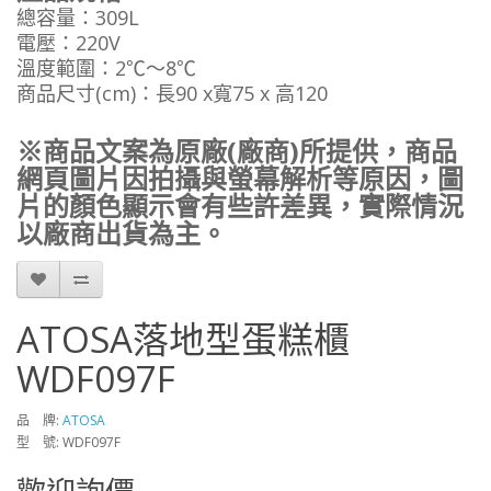
總容量：309L
電壓：220V
溫度範圍：2℃～8℃
商品尺寸(cm)：長90 x寬75 x 高120
※商品文案為原廠(廠商)所提供，商品
網頁圖片因拍攝與螢幕解析等原因，圖
片的顏色顯示會有些許差異，實際情況
以廠商出貨為主。
ATOSA落地型蛋糕櫃
WDF097F
品 牌:
ATOSA
型 號: WDF097F