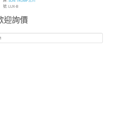
 牌:
SUN TRUMP三川
 號: LUX-B
歡迎詢價