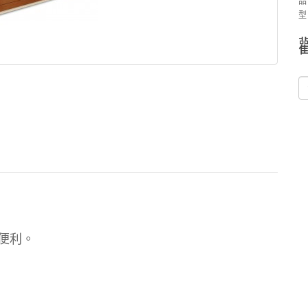
品
型
便利。