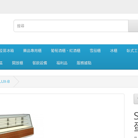
疫苗冰箱
藥品專用櫃
葡萄酒櫃、紅酒櫃
雪茄櫃
冰櫃
臥式工
區
開放櫃
餐飲設備
福利品
服務據點
UX-B