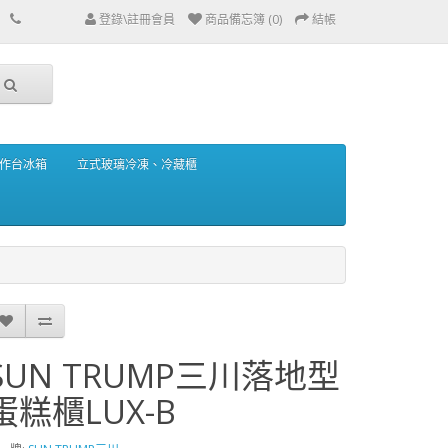
登錄\註冊會員
商品備忘簿 (0)
結帳
作台冰箱
立式玻璃冷凍、冷藏櫃
SUN TRUMP三川落地型
蛋糕櫃LUX-B