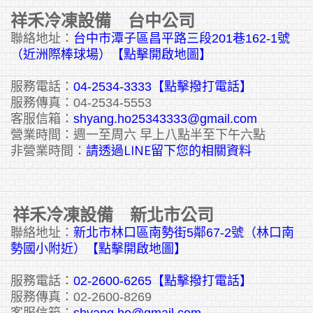
祥禾冷凍設備 台中公司
聯絡地址：
台中市潭子區昌平路三段201巷162-1號
（近洲際棒球場）【點擊開啟地圖】
服務電話：
04-2534-3333
【點擊撥打電話】
服務傳真：04-2534-5553
客服信箱：
shyang.ho25343333@gmail.com
營業時間：週一至周六 早上八點半至下午六點
請透過LINE留下您的相關資料
非營業時間：
祥禾冷凍設備 新北市公司
聯絡地址：
新北市林口區南勢街5鄰67-2號（林口南
勢國小附近）【點擊開啟地圖】
服務電話：
02-2600-6265
【點擊撥打電話】
服務傳真：02-2600-8269