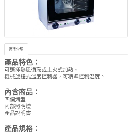
商品介紹
產品特色：
可選擇熱風循環或上火式加熱。
機械旋鈕式溫度控制器，可精準控制溫度。
內含商品：
四個烤盤
內部照明燈
產品說明書
產品規格：