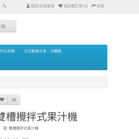
登錄\註冊會員
商品備忘簿 (0)
結帳
作台冰箱
立式玻璃冷凍、冷藏櫃
雙槽攪拌式果汁機
 號: 雙槽攪拌式果汁機