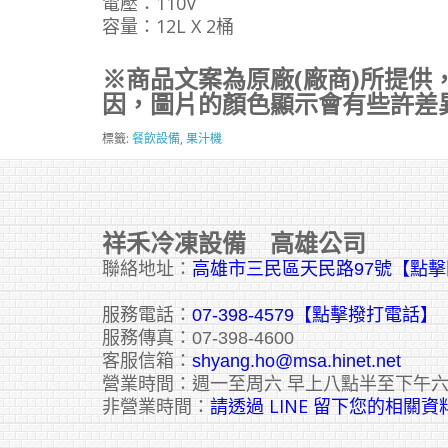
電壓：110V
容量：12L X 2桶
※商品文案為原廠(廠商)所提供
因，圖片的顏色顯示會有些許差
標籤:
餐飲設備
,
果汁機
祥禾冷凍設備 高雄公司
聯絡地址：
高雄市三民區天民路97號【點
服務電話：
07-398-4579【點擊撥打電話】
服務傳真：07-398-4600
客服信箱：
shyang.ho@msa.hinet.net
營業時間：週一至周六 早上八點半至下午
請透過 LINE 留下您的相關資
非營業時間：