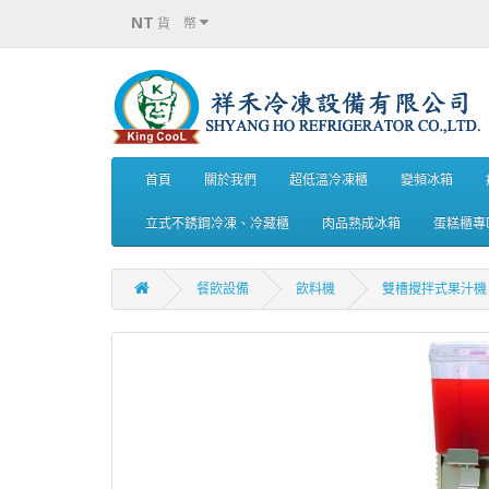
NT
貨 幣
首頁
關於我們
超低溫冷凍櫃
變頻冰箱
立式不銹鋼冷凍、冷藏櫃
肉品熟成冰箱
蛋糕櫃專
餐飲設備
飲料機
雙槽攪拌式果汁機