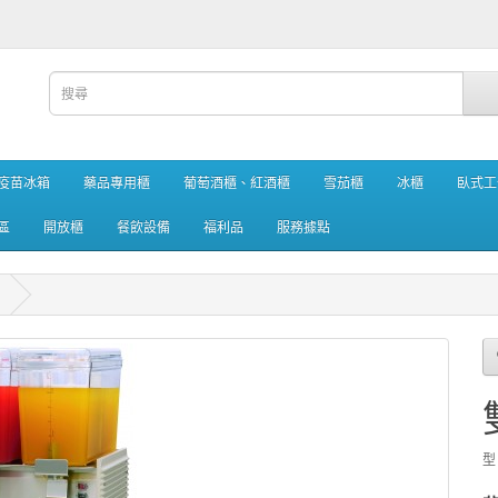
疫苗冰箱
藥品專用櫃
葡萄酒櫃、紅酒櫃
雪茄櫃
冰櫃
臥式工
區
開放櫃
餐飲設備
福利品
服務據點
型