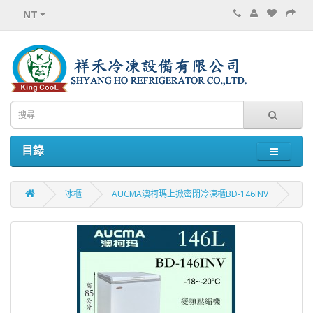
NT
目錄
冰櫃
AUCMA澳柯瑪上掀密閉冷凍櫃BD-146INV