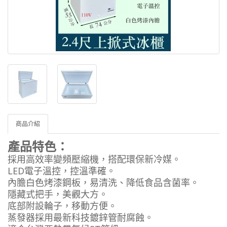
商品介紹
產品特色：
採用高效率變頻壓縮機，搭配環保新冷媒。
LED電子溫控，控溫準確。
內膽白色烤漆鋼板，易清洗、降低食品含菌率。
隱藏式把手，美觀大方。
底部附設輪子，移動方便。
蒸發器採用最新科技鍍鋅管耐腐蝕。