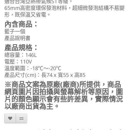
適合台灣亞熱帶氣候ST等級。
65mm高密度環保發泡材料，超細微發泡結構不易變
形，既保溫又省電。
內含商品：
籃子一個
產品說明書
產品規格：
總容量：146L
電壓：110V
溫度範圍：-18℃～-20℃
產品尺寸(cm)：長74 x 寬55 x 高85
※商品文案為原廠(廠商)所提供，商品
網頁圖片因拍攝與螢幕解析等原因，圖
片的顏色顯示會有些許差異，實際情況
以廠商出貨為主。