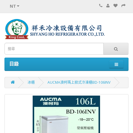
NT
目錄
冰櫃
AUCMA澳柯瑪上掀式冷凍櫃BD-106INV