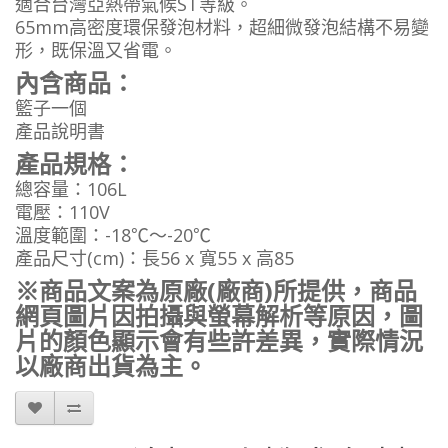
適合台灣亞熱帶氣候ST等級。
65mm高密度環保發泡材料，超細微發泡結構不易變
形，既保溫又省電。
內含商品：
籃子一個
產品說明書
產品規格：
總容量：106L
電壓：110V
溫度範圍：-18℃～-20℃
產品尺寸(cm)：長56 x 寬55 x 高85
※商品文案為原廠(廠商)所提供，商品
網頁圖片因拍攝與螢幕解析等原因，圖
片的顏色顯示會有些許差異，實際情況
以廠商出貨為主。