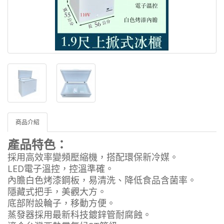
商品介紹
產品特色：
採用高效率變頻壓縮機，搭配環保新冷媒。
LED電子溫控，控溫準確。
內膽白色烤漆鋼板，易清洗、降低食品含菌率。
隱藏式把手，美觀大方。
底部附設輪子，移動方便。
蒸發器採用最新科技鍍鋅管耐腐蝕。