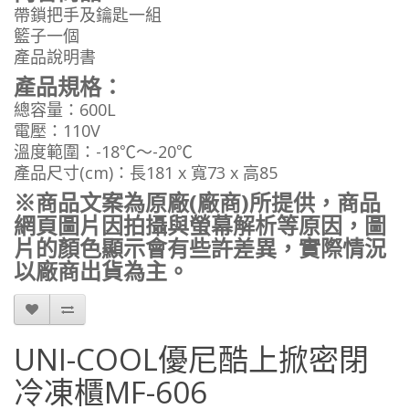
帶鎖把手及鑰匙一組
籃子一個
產品說明書
產品規格：
總容量：600L
電壓：110V
溫度範圍：-18℃～-20℃
產品尺寸(cm)：長181 x 寬73 x 高85
※商品文案為原廠(廠商)所提供，商品
網頁圖片因拍攝與螢幕解析等原因，圖
片的顏色顯示會有些許差異，實際情況
以廠商出貨為主。
UNI-COOL優尼酷上掀密閉
冷凍櫃MF-606