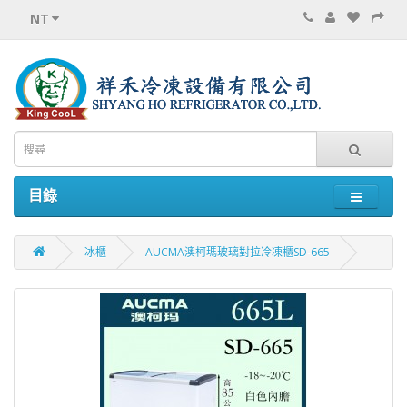
NT
目錄
冰櫃
AUCMA澳柯瑪玻璃對拉冷凍櫃SD-665