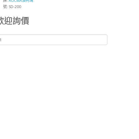
 牌:
AUCMA澳柯瑪
 號: SD-200
歡迎詢價