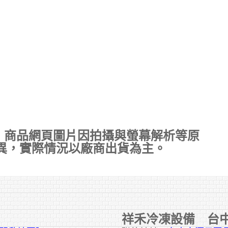
，商品網頁圖片因拍攝與螢幕解析等原
異，實際情況以廠商出貨為主。
祥禾冷凍設備 台