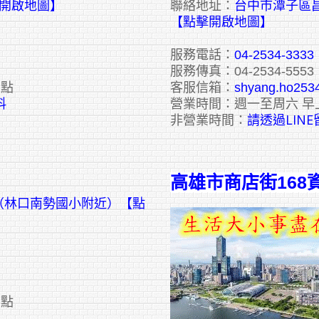
擊開啟地圖】
聯絡地址：
台中市潭子區昌
【點擊開啟地圖】
服務電話：
04-2534-3333
服務傳真：04-2534-5553
六點
客服信箱：
shyang.ho253
料
營業時間：週一至周六 早
請透過LIN
非營業時間：
高雄市商店街168
號（林口南勢國小附近）【點
六點