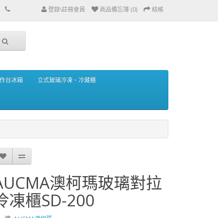
登錄\註冊會員
商品備忘簿 (0)
結帳
作台冰箱
立式玻璃冷凍、冷藏櫃
AUCMA澳柯瑪玻璃對拉
冷凍櫃SD-200