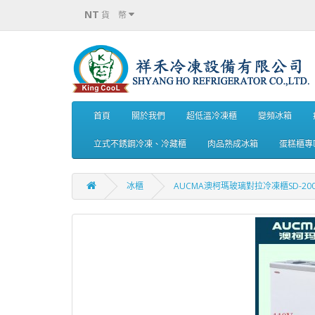
NT
貨 幣
首頁
關於我們
超低溫冷凍櫃
變頻冰箱
立式不銹鋼冷凍、冷藏櫃
肉品熟成冰箱
蛋糕櫃專
冰櫃
AUCMA澳柯瑪玻璃對拉冷凍櫃SD-20