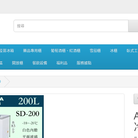
疫苗冰箱
藥品專用櫃
葡萄酒櫃、紅酒櫃
雪茄櫃
冰櫃
臥式工
區
開放櫃
餐飲設備
福利品
服務據點
0