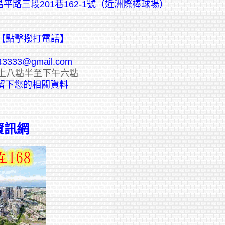
平路三段201巷162-1號（近洲際棒球場）
【點擊撥打電話】
43333@gmail.com
上八點半至下午六點
E留下您的相關資料
資訊網