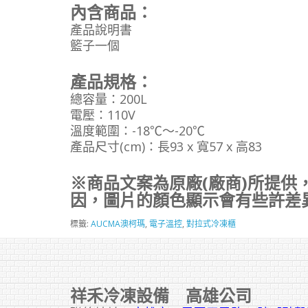
內含商品：
產品說明書
籃子一個
產品規格：
總容量：200L
電壓：110V
溫度範圍：-18℃～-20℃
產品尺寸(cm)：長93 x 寬57 x 高83
※商品文案為原廠(廠商)所提供
因，圖片的顏色顯示會有些許差
標籤:
AUCMA澳柯瑪
,
電子溫控
,
對拉式冷凍櫃
祥禾冷凍設備 高雄公司