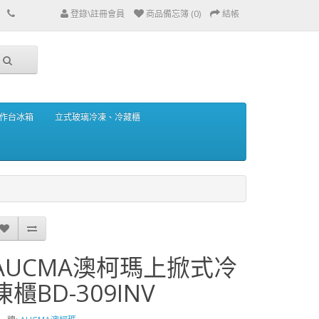
登錄\註冊會員
商品備忘簿 (0)
結帳
作台冰箱
立式玻璃冷凍、冷藏櫃
AUCMA澳柯瑪上掀式冷
凍櫃BD-309INV