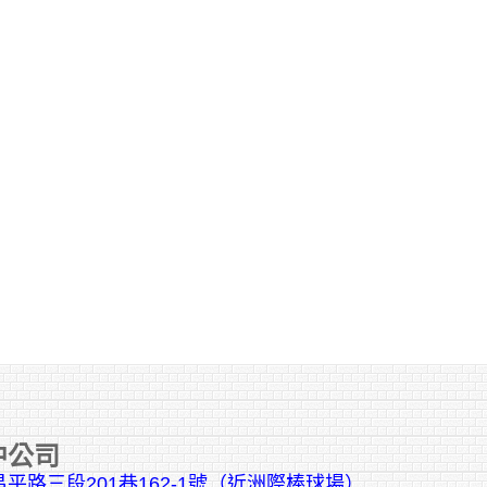
中公司
平路三段201巷162-1號（近洲際棒球場）