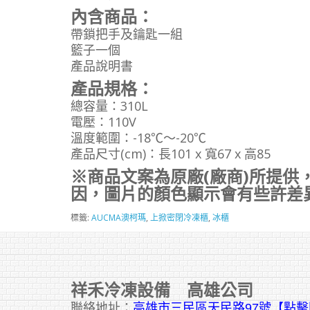
內含商品：
帶鎖把手及鑰匙一組
籃子一個
產品說明書
產品規格：
總容量：310L
電壓：110V
溫度範圍：-18℃～-20℃
產品尺寸(cm)：長101 x 寬67 x 高85
※商品文案為原廠(廠商)所提供
因，圖片的顏色顯示會有些許差
標籤:
AUCMA澳柯瑪
,
上掀密閉冷凍櫃
,
冰櫃
祥禾冷凍設備 高雄公司
聯絡地址：
高雄市三民區天民路97號【點