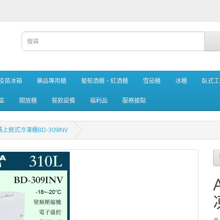
疫苗冰箱
藥品專用櫃
葡萄酒櫃、紅酒櫃
雪茄櫃
冰櫃
臥式工
區
開放櫃
餐飲設備
福利品
服務據點
上掀式冷凍櫃BD-309INV