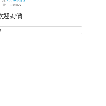
 牌:
AUCMA澳柯瑪
 號: BD-309INV
歡迎詢價