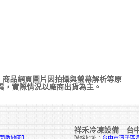
，商品網頁圖片因拍攝與螢幕解析等原
異，實際情況以廠商出貨為主。
祥禾冷凍設備 台
擊開啟地圖】
聯絡地址：
台中市潭子區昌