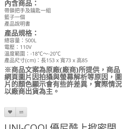
內含商品：
帶鎖把手及鑰匙一組
籃子一個
產品說明書
產品規格：
總容量：500L
電壓：110V
溫度範圍：-18℃～-20℃
產品尺寸(cm)：長153 x 寬73 x 高85
※商品文案為原廠(廠商)所提供，商品
網頁圖片因拍攝與螢幕解析等原因，圖
片的顏色顯示會有些許差異，實際情況
以廠商出貨為主。
UNI-COOL優尼酷上掀密閉