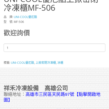
冷凍櫃MF-506
品 牌:
UNI-COOL優尼酷
型 號: MF-506
歡迎詢價
標籤:
UNI-COOL優尼酷
,
上掀密閉冷凍櫃
,
冰櫃
祥禾冷凍設備 高雄公司
聯絡地址：
高雄市三民區天民路97號【點擊開啟地
圖】