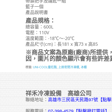
帶鎖把手及鑰匙一組
籃子一個
產品說明書
產品規格：
總容量：600L
電壓：110V
溫度範圍：-18℃～-20℃
產品尺寸(cm)：長181 x 寬73 x 高85
※商品文案為原廠(廠商)所提供
因，圖片的顏色顯示會有些許差
標籤:
UNI-COOL優尼酷
,
上掀密閉冷凍櫃
,
冰櫃
祥禾冷凍設備 高雄公司
聯絡地址：
高雄市三民區天民路97號【點
服務電話：
07-398-4579【點擊撥打電話】