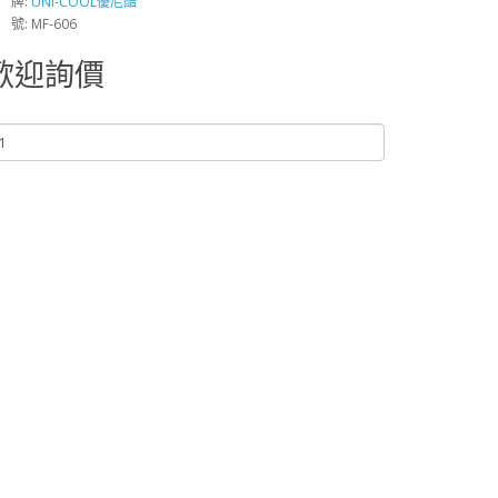
 牌:
UNI-COOL優尼酷
 號: MF-606
歡迎詢價