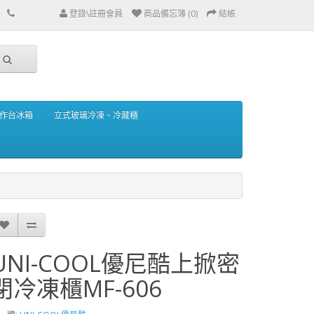
登錄\註冊會員
商品備忘簿 (0)
結帳
作台冰箱
立式玻璃冷凍、冷藏櫃
UNI-COOL優尼酷上掀密
閉冷凍櫃MF-606