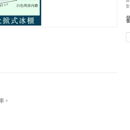
品
型
率。