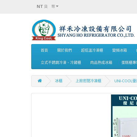
NT
貨 幣
首頁
關於我們
超低溫冷凍櫃
變頻冰箱
立式不銹鋼冷凍、冷藏櫃
肉品熟成冰箱
蛋糕櫃專
冰櫃
上掀密閉冷凍櫃
UNI-COOL