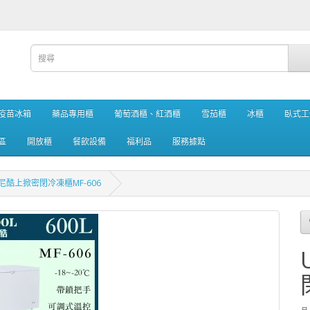
疫苗冰箱
藥品專用櫃
葡萄酒櫃、紅酒櫃
雪茄櫃
冰櫃
臥式工
區
開放櫃
餐飲設備
福利品
服務據點
優尼酷上掀密閉冷凍櫃MF-606