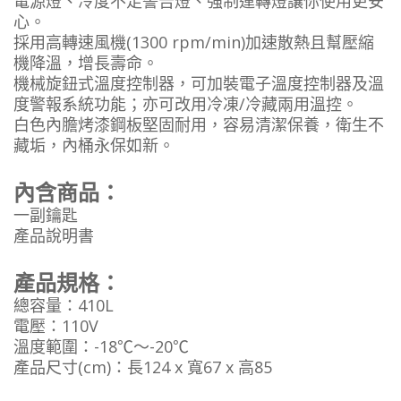
電源燈、冷度不足警告燈、強制運轉燈讓你使用更安
心。
採用高轉速風機(1300 rpm/min)加速散熱且幫壓縮
機降溫，增長壽命。
機械旋鈕式溫度控制器，可加裝電子溫度控制器及溫
度警報系統功能；亦可改用冷凍/冷藏兩用溫控。
白色內膽烤漆鋼板堅固耐用，容易清潔保養，衛生不
藏垢，內桶永保如新。
內含商品：
一副鑰匙
產品說明書
產品規格：
總容量：410L
電壓：110V
溫度範圍：-18℃～-20℃
產品尺寸(cm)：長124 x 寬67 x 高85