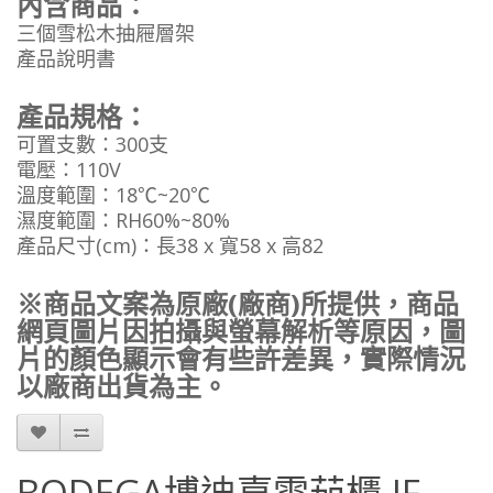
內含商品：
三個雪松木抽屜層架
產品說明書
產品規格：
可置支數：300支
電壓：110V
溫度範圍：18℃~20℃
濕度範圍：RH60%~80%
產品尺寸(cm)：長38 x 寬58 x 高82
※商品文案為原廠(廠商)所提供，商品
網頁圖片因拍攝與螢幕解析等原因，圖
片的顏色顯示會有些許差異，實際情況
以廠商出貨為主。
BODEGA博迪嘉雪茄櫃 JF-