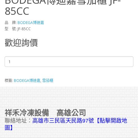
85CC
品 牌:
BODEGA博迪嘉
型 號: JF-85CC
歡迎詢價
標籤:
BODEGA博迪嘉
,
雪茄櫃
祥禾冷凍設備 高雄公司
聯絡地址：
高雄市三民區天民路97號【點擊開啟地
圖】