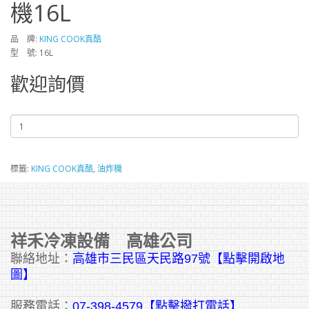
機16L
品 牌:
KING COOK真酷
型 號: 16L
歡迎詢價
標籤:
KING COOK真酷
,
油炸機
祥禾冷凍設備 高雄公司
聯絡地址：
高雄市三民區天民路97號【點擊開啟地
圖】
服務電話：
07-398-4579【點擊撥打電話】