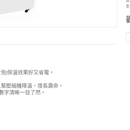
品
型
發泡)保溫效果好又省電。
散熱且幫壓縮機降溫，增長壽命。
數字清晰一目了然。