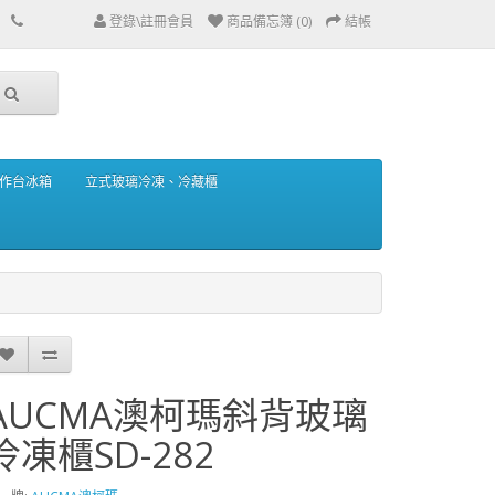
登錄\註冊會員
商品備忘簿 (0)
結帳
作台冰箱
立式玻璃冷凍、冷藏櫃
AUCMA澳柯瑪斜背玻璃
冷凍櫃SD-282