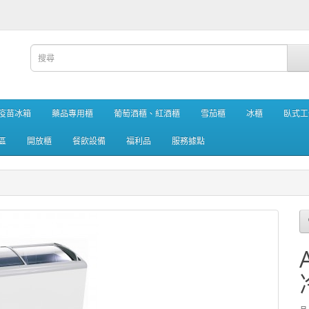
疫苗冰箱
藥品專用櫃
葡萄酒櫃、紅酒櫃
雪茄櫃
冰櫃
臥式工
區
開放櫃
餐飲設備
福利品
服務據點