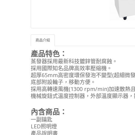
商品介紹
產品特色：
蒸發器採用最新科技鍍鋅管耐腐蝕。
採用國際知名品牌高效率壓縮機。
超厚65mm高密度環保發泡不變型(超細微
底部附設輪子，移動方便。
採用高轉速風機(1300 rpm/min)加速
機械旋鈕式溫度控制器，外部溫度顯示器，
內含商品：
一副鑰匙
LED照明燈
產品說明書