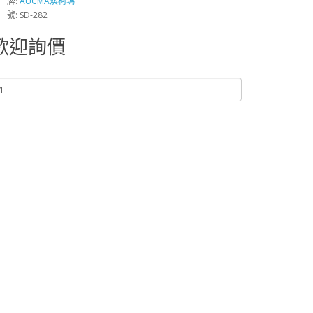
 牌:
AUCMA澳柯瑪
 號: SD-282
歡迎詢價