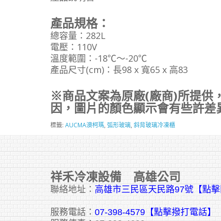
產品規格：
總容量：282L
電壓：110V
溫度範圍：-18℃～-20℃
產品尺寸(cm)：長98 x 寬65 x 高83
※商品文案為原廠(廠商)所提供
因，圖片的顏色顯示會有些許差
標籤:
AUCMA澳柯瑪
,
弧形玻璃
,
斜背玻璃冷凍櫃
祥禾冷凍設備 高雄公司
聯絡地址：
高雄市三民區天民路97號【點
服務電話：
07-398-4579【點擊撥打電話】