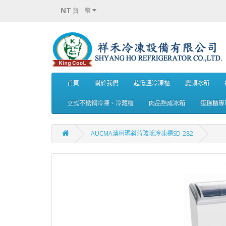
NT
貨 幣
首頁
關於我們
超低溫冷凍櫃
變頻冰箱
立式不銹鋼冷凍、冷藏櫃
肉品熟成冰箱
蛋糕櫃專
AUCMA澳柯瑪斜背玻璃冷凍櫃SD-282