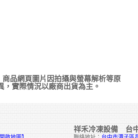
，商品網頁圖片因拍攝與螢幕解析等原
異，實際情況以廠商出貨為主。
祥禾冷凍設備 台
擊開啟地圖】
聯絡地址：
台中市潭子區昌