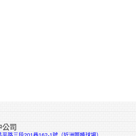
中公司
平路三段201巷162-1號（近洲際棒球場）