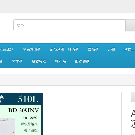
疫苗冰箱
藥品專用櫃
葡萄酒櫃、紅酒櫃
雪茄櫃
冰櫃
臥式工
區
開放櫃
餐飲設備
福利品
服務據點