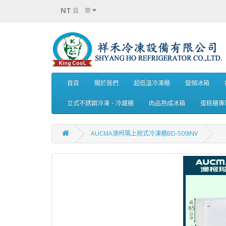
NT
貨 幣
首頁
關於我們
超低溫冷凍櫃
變頻冰箱
立式不銹鋼冷凍、冷藏櫃
肉品熟成冰箱
蛋糕櫃專
AUCMA澳柯瑪上掀式冷凍櫃BD-509INV