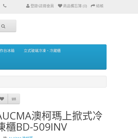
登錄\註冊會員
商品備忘簿 (0)
結帳
作台冰箱
立式玻璃冷凍、冷藏櫃
AUCMA澳柯瑪上掀式冷
凍櫃BD-509INV