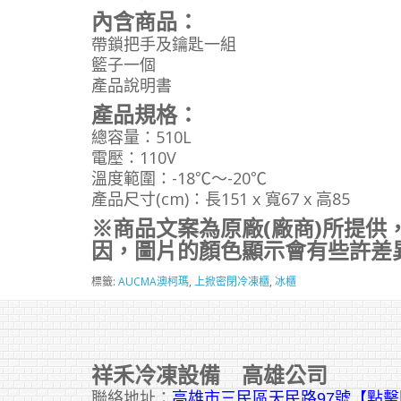
內含商品：
帶鎖把手及鑰匙一組
籃子一個
產品說明書
產品規格：
總容量：510L
電壓：110V
溫度範圍：-18℃～-20℃
產品尺寸(cm)：長151 x 寬67 x 高85
※商品文案為原廠(廠商)所提供
因，圖片的顏色顯示會有些許差
標籤:
AUCMA澳柯瑪
,
上掀密閉冷凍櫃
,
冰櫃
祥禾冷凍設備 高雄公司
聯絡地址：
高雄市三民區天民路97號【點