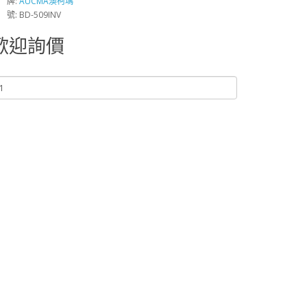
 牌:
AUCMA澳柯瑪
 號: BD-509INV
歡迎詢價