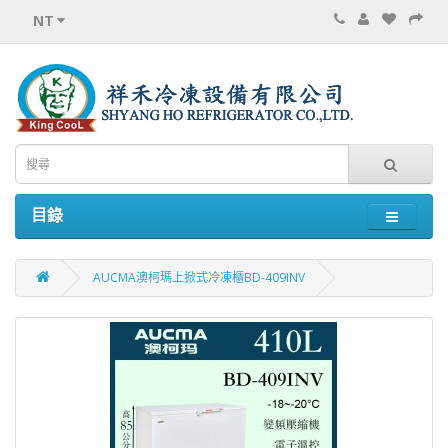
NT
目錄
AUCMA澳柯瑪上掀式冷凍櫃BD-409INV