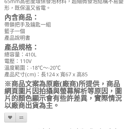
65mm高密度環保發泡材料，超細微發泡結構不易變
形，既保溫又省電。
內含商品：
帶鎖把手及鑰匙一組
籃子一個
產品說明書
產品規格：
總容量：410L
電壓：110V
溫度範圍：-18℃～-20℃
產品尺寸(cm)：長124 x 寬67 x 高85
※商品文案為原廠(廠商)所提供，商品
網頁圖片因拍攝與螢幕解析等原因，圖
片的顏色顯示會有些許差異，實際情況
以廠商出貨為主。