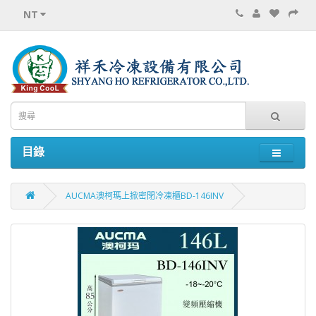
NT
目錄
AUCMA澳柯瑪上掀密閉冷凍櫃BD-146INV