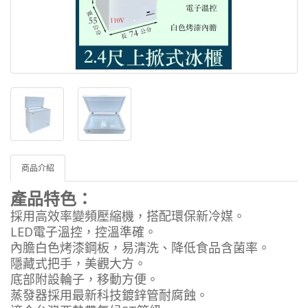
商品介紹
產品特色：
採用高效率變頻壓縮機，搭配環保新冷媒。
LED電子溫控，控溫準確。
內膽白色烤漆鋼板，易清洗、降低食品含菌率。
隱藏式把手，美觀大方。
底部附設輪子，移動方便。
蒸發器採用最新科技鍍鋅管耐腐蝕。