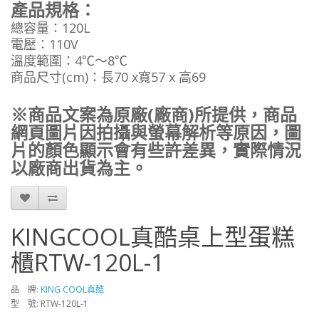
產品規格：
總容量：120L
電壓：110V
溫度範圍：4℃～8℃
商品尺寸(cm)：長70 x寬57 x 高69
※商品文案為原廠(廠商)所提供，商品
網頁圖片因拍攝與螢幕解析等原因，圖
片的顏色顯示會有些許差異，實際情況
以廠商出貨為主。
KINGCOOL真酷桌上型蛋糕
櫃RTW-120L-1
品 牌:
KING COOL真酷
型 號: RTW-120L-1