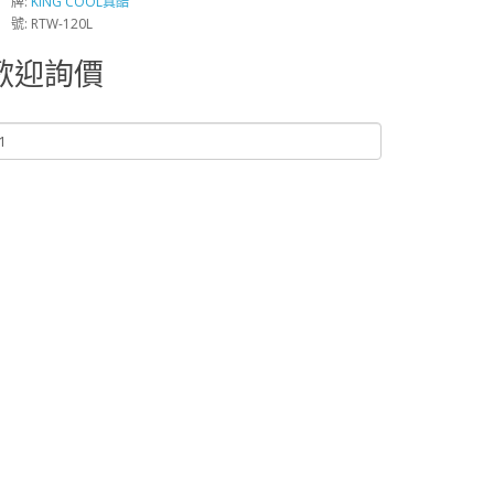
 牌:
KING COOL真酷
 號: RTW-120L
歡迎詢價