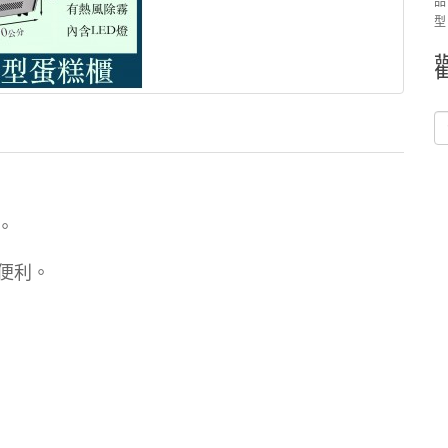
品
型
。
便利。