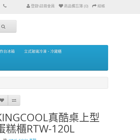
登錄\註冊會員
商品備忘簿 (0)
結帳
作台冰箱
立式玻璃冷凍、冷藏櫃
KINGCOOL真酷桌上型
蛋糕櫃RTW-120L