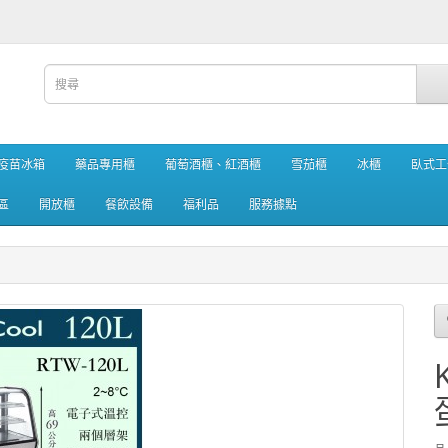
疫苗冰箱
藥品專用櫃
葡萄酒櫃、紅酒櫃
雪茄櫃
冰櫃
臥式工
區
開放櫃
餐飲設備
福利品
服務據點