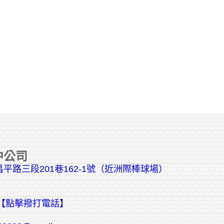
中公司
平路三段201巷162-1號（近洲際棒球場）
【點擊撥打電話】