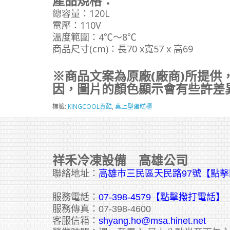
產品規格：
總容量：120L
電壓：110V
溫度範圍：4℃～8℃
商品尺寸(cm)：長70 x寬57 x 高69
※商品文案為原廠(廠商)所提供
因，圖片的顏色顯示會有些許差
標籤:
KINGCOOL真酷
,
桌上型蛋糕櫃
祥禾冷凍設備 高雄公司
聯絡地址：
高雄市三民區天民路97號【點
服務電話：
07-398-4579【點擊撥打電話】
服務傳真：07-398-4600
客服信箱：
shyang.ho@msa.hinet.net