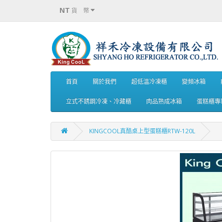
NT
貨 幣
首頁
關於我們
超低溫冷凍櫃
變頻冰箱
立式不銹鋼冷凍、冷藏櫃
肉品熟成冰箱
蛋糕櫃專
KINGCOOL真酷桌上型蛋糕櫃RTW-120L