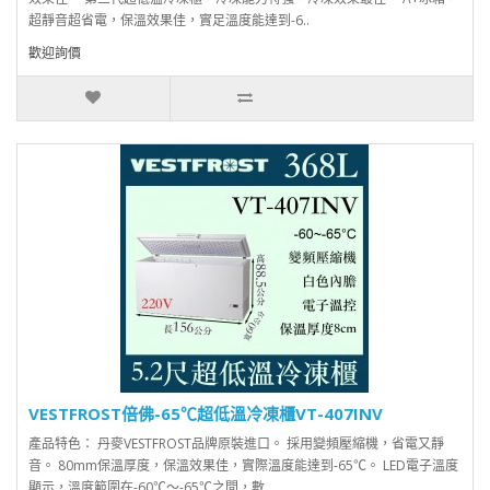
超靜音超省電，保溫效果佳，實足溫度能達到-6..
歡迎詢價
VESTFROST倍佛-65℃超低溫冷凍櫃VT-407INV
產品特色： 丹麥VESTFROST品牌原裝進口。 採用變頻壓縮機，省電又靜
音。 80mm保溫厚度，保溫效果佳，實際溫度能達到-65℃。 LED電子溫度
顯示，溫度範圍在-60℃～-65℃之間，數..