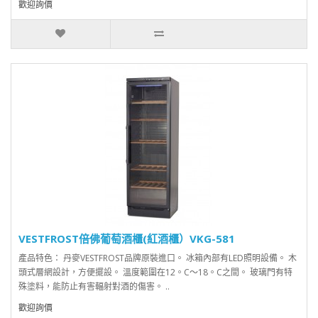
歡迎詢價
VESTFROST倍佛葡萄酒櫃(紅酒櫃）VKG-581
產品特色： 丹麥VESTFROST品牌原裝進口。 冰箱內部有LED照明設備。 木
頭式層網設計，方便擺設。 溫度範圍在12。C～18。C之間。 玻璃門有特
殊塗料，能防止有害輻射對酒的傷害。 ..
歡迎詢價